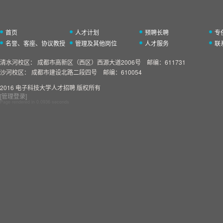
首页
人才计划
预聘长聘
专
名誉、客座、协议教授
管理及其他岗位
人才服务
联
清水河校区：
成都市高新区（西区）西源大道2006号 邮编：611731
沙河校区：
成都市建设北路二段四号 邮编：610054
2016 电子科技大学人才招聘 版权所有
[管理登录]
Page rendered in
0.0936
seconds