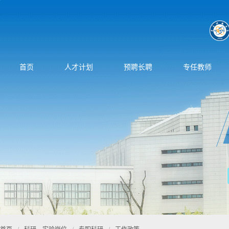
首页
人才计划
预聘长聘
专任教师
首页
/
科研、实验岗位
/
专职科研
/
工作政策