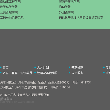
自动化工程学院
资源与环境学院
数学科学学院
物理学院
公共管理学院
外国语学院
基础与前沿研究院
通信抗干扰技术国家级重点实验室
首页
人才计划
预聘长聘
专
名誉、客座、协议教授
管理及其他岗位
人才服务
联
清水河校区：
成都市高新区（西区）西源大道2006号 邮编：611731
沙河校区：
成都市建设北路二段四号 邮编：610054
2016 电子科技大学人才招聘 版权所有
[管理登录]
Page rendered in
0.0936
seconds