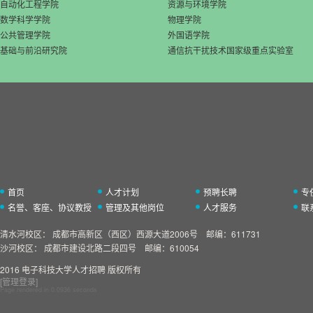
自动化工程学院
资源与环境学院
数学科学学院
物理学院
公共管理学院
外国语学院
基础与前沿研究院
通信抗干扰技术国家级重点实验室
首页
人才计划
预聘长聘
专
名誉、客座、协议教授
管理及其他岗位
人才服务
联
清水河校区：
成都市高新区（西区）西源大道2006号 邮编：611731
沙河校区：
成都市建设北路二段四号 邮编：610054
2016 电子科技大学人才招聘 版权所有
[管理登录]
Page rendered in
0.0936
seconds