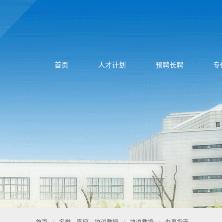
首页
人才计划
预聘长聘
专
首页
/
名誉、客座、协议教授
/
协议教授
/
办事指南