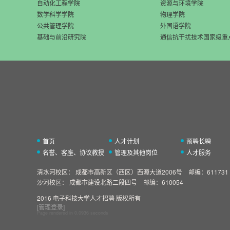
自动化工程学院
资源与环境学院
数学科学学院
物理学院
公共管理学院
外国语学院
基础与前沿研究院
通信抗干扰技术国家级重
首页
人才计划
预聘长聘
名誉、客座、协议教授
管理及其他岗位
人才服务
清水河校区：
成都市高新区（西区）西源大道2006号 邮编：611731
沙河校区：
成都市建设北路二段四号 邮编：610054
2016 电子科技大学人才招聘 版权所有
[管理登录]
Page rendered in
0.0936
seconds