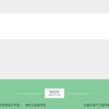
院系所
INSTITUTE
范性微电子学院）
材料与能源学院
机械与电气工程学