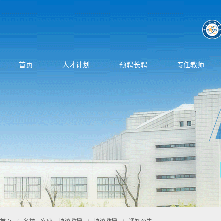
首页
人才计划
预聘长聘
专任教师
首页
/
名誉、客座、协议教授
/
协议教授
/
通知公告