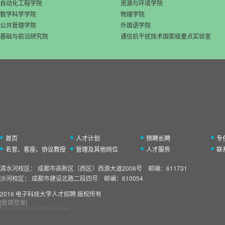
自动化工程学院
资源与环境学院
数学科学学院
物理学院
公共管理学院
外国语学院
基础与前沿研究院
通信抗干扰技术国家级重点实验室
首页
人才计划
预聘长聘
专
名誉、客座、协议教授
管理及其他岗位
人才服务
联
清水河校区：
成都市高新区（西区）西源大道2006号 邮编：611731
沙河校区：
成都市建设北路二段四号 邮编：610054
2016 电子科技大学人才招聘 版权所有
[管理登录]
Page rendered in
0.0936
seconds